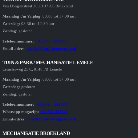
Van Dongenstraat 38, 8107 AG Broekland
Maandag t/m Vrijdag:
08:00 tot 17:00 uur
Zaterdag:
08:30 tot 12:30 uur
Zondag:
gesloten
Telefoonnummer:
+31 570 – 531 035
Email-adres:
winkel@bmb-bruggeman.nl
TUIN & PARK / MECHANISATIE LEMELE
Lemelerweg 25 C, 8148 PB Lemele
Maandag t/m Vrijdag:
08:00 tot 17:00 uur
Zaterdag:
gesloten
Zondag:
gesloten
Telefoonnummer:
+31 572 – 331 341
Whatsapp magazijn:
+31 572-331341
Email-adres:
lemele@bmb-bruggeman.nl
MECHANISATIE BROEKLAND